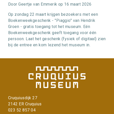
Door
Geertje van Emmerik
op
16 maart 2026
Op zondag 22 maart krijgen bezoekers met een
Boekenweekgeschenk - "Piaggio" van Hendrik
Groen - gratis toegang tot het museum. Eén
Boekenweekgeschenk geeft toegang voor één
persoon. Laat het geschenk (fysiek of digitaal) zien
bij de entree en kom lezend het museum in.
Cruquiusdijk 27
2142 ER Cruquius
023 52 857 04