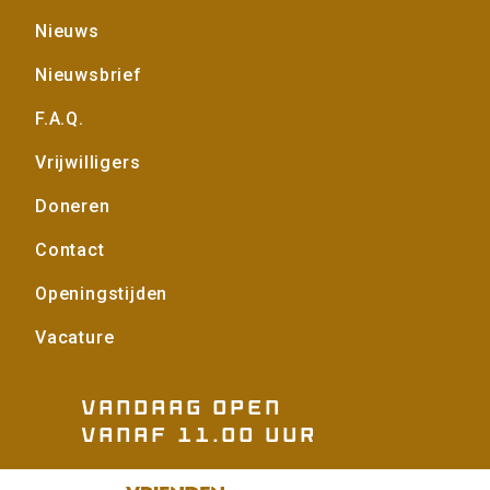
Voet
Nieuws
Nieuwsbrief
F.A.Q.
Vrijwilligers
Doneren
Contact
Openingstijden
Vacature
Vandaag open
vanaf 11.00 uur