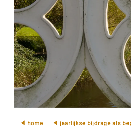
u
s
e
u
m
home
jaarlijkse bijdrage als b