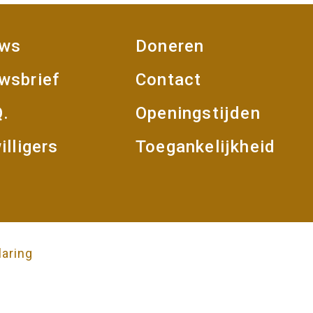
uws
Doneren
oet
wsbrief
Contact
Q.
Openingstijden
illigers
Toegankelijkheid
laring