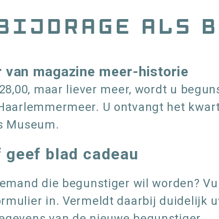
bijdrage als 
r van magazine meer-historie
€28,00, maar liever meer, wordt u begun
n Haarlemmermeer. U ontvangt het kwar
us Museum.
f geef blad cadeau
 iemand die begunstiger wil worden? V
mulier in. Vermeldt daarbij duidelijk u
gegevens van de nieuwe begunstiger.