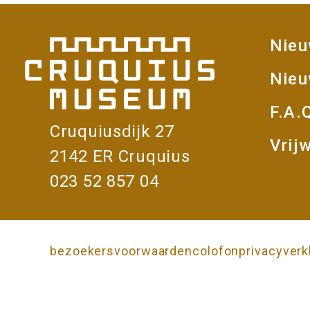
Nie
V
Nieu
F.A.
Cruquiusdijk 27
Vrijw
2142 ER Cruquius
023 52 857 04
bezoekersvoorwaarden
colofon
privacyverk
Onderkant
pagina