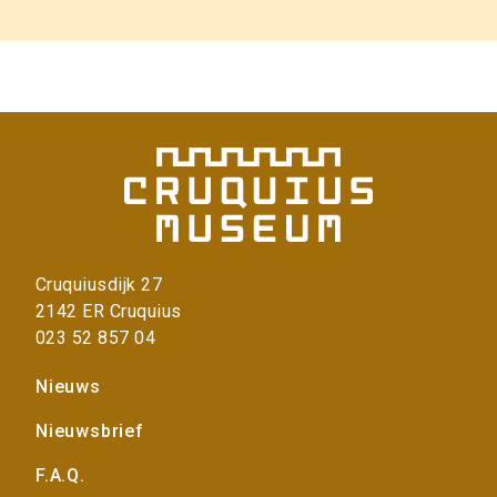
Cruquiusdijk 27
2142 ER Cruquius
023 52 857 04
Voet
Nieuws
Nieuwsbrief
F.A.Q.